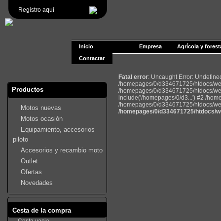
Registro aquí
Inicio
Empresa
Agrícola y forest
Contactar
Fatal error
: Uncaught Error: Undefin
/homepages/0/d334671725/htdocs/web2
Productos
/homepages/0/d334671725/htdocs/web
include('/homepages/0/d3...') #2 /ho
/homepages/0/d334671725/htdocs/web22
Motos nuevas
/homepages/0/d334671725/htdocs/we
Motos ocasión
Equipamiento, accesorios
piloto
Accesorios y recambio moto
Outlet
Ofertas
Novedades
Cesta de la compra