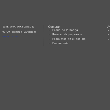
Comprar
Av
Sant Antoni Maria Claret, 11
Preus de la botiga
08700 - Igualada (Barcelona)
Formes de pagament
Mapa i direcció
Productes en exposició
Enviaments