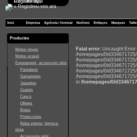
Contrasenya
Registre aquí
» Registreu-vos ara
Inici
Empresa
Agrícola i forestal
Notícies
Enllaços
Marques
Talle
Productes
Fatal error
: Uncaught Error
Motos noves
/homepages/0/d334671725/h
Motos ocasió
/homepages/0/d334671725/h
Equipament, accessoris pilot
/homepages/0/d334671725/ht
Pantalons
/homepages/0/d334671725/ht
/homepages/0/d334671725/ht
Samarretes
in
/homepages/0/d3346717
Jaquetes
Guants
Cascs
Ulleres
Botes
Proteccions
Roba interior, tèrmica,
pluja
Accessoris pilot